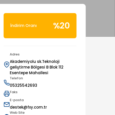
%20
İndirim Oranı
Adres
Akademiyolu sk.Teknoloji
geliştirme Bölgesi B Blok 112
Esentepe Mahallesi
Telefon
05325542693
Faks
E-posta
destek@fxy.com.tr
Web Site