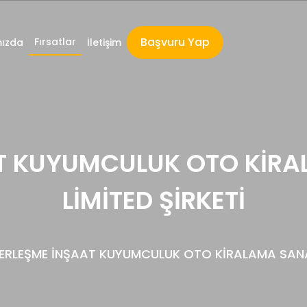
Başvuru Yap
Fırsatlar
ızda
İletişim
T KUYUMCULUK OTO KİRAL
LİMİTED ŞİRKETİ
RLEŞME İNŞAAT KUYUMCULUK OTO KİRALAMA SANAYİ