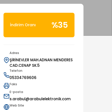
%35
İndirim Oranı
Adres
ŞİRİNEVLER MAH.ADNAN MENDERES
CAD.CENAP SK.5
Telefon
05334769606
Faks
E-posta
s.arabul@arabulelektronik.com
Web Site