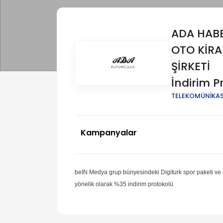
ADA HAB
OTO KİRA
ŞİRKETİ
İndirim P
TELEKOMÜNİKA
Kampanyalar
beIN Medya grup bünyesindeki Digiturk spor paketi ve 
yönelik olarak %35 indirim protokolü